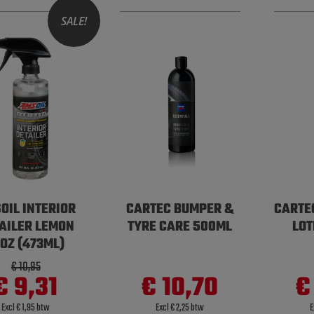
SALE!
OIL INTERIOR
CARTEC BUMPER &
CARTE
AILER LEMON
TYRE CARE 500ML
LOT
6OZ (473ML)
€ 10,95
€ 9,31
€ 10,70
€
Excl € 1,95 btw
Excl € 2,25 btw
E