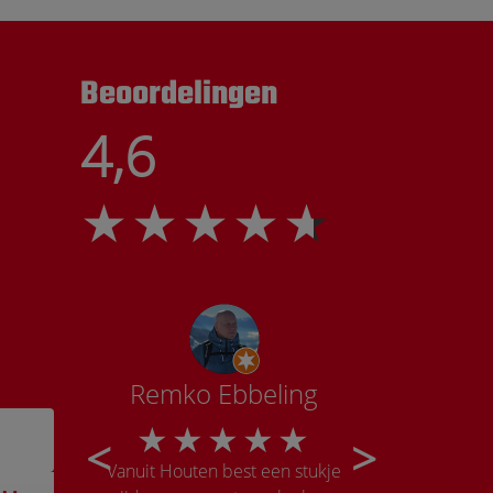
Beoordelingen
4,6
tte
Remko Ebbeling
Ka
r weer
Vanuit Houten best een stukje
Onwijs goe