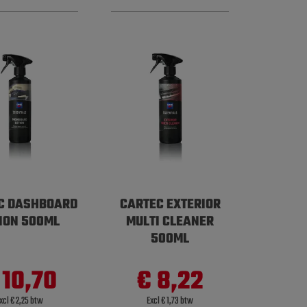
C DASHBOARD
CARTEC EXTERIOR
ION 500ML
MULTI CLEANER
500ML
 10,70
€ 8,22
xcl € 2,25 btw
Excl € 1,73 btw