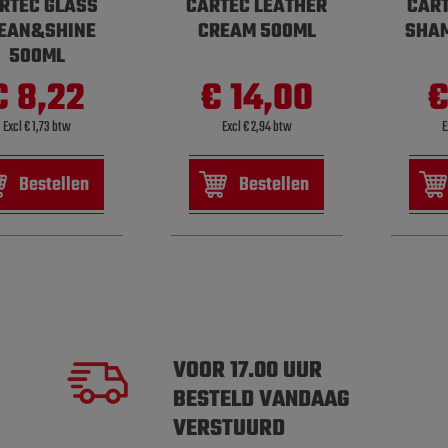
RTEC GLASS
CARTEC LEATHER
CAR
EAN&SHINE
CREAM 500ML
SHA
500ML
€ 8,22
€ 14,00
€
Excl € 1,73 btw
Excl € 2,94 btw
E
Bestellen
Bestellen
VOOR 17.00 UUR
BESTELD VANDAAG
VERSTUURD