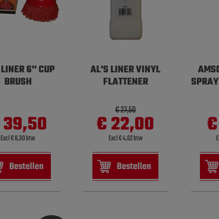
 LINER 6'' CUP
AL'S LINER VINYL
AMSO
BRUSH
FLATTENER
SPRAY
€ 27,50
 39,50
€ 22,00
€
Excl € 8,30 btw
Excl € 4,62 btw
E
Bestellen
Bestellen