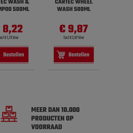
TEC WASH &
CARTEC WHEEL
MPOO 500ML
WASH 500ML
 8,22
€ 9,87
xcl € 1,73 btw
Excl € 2,07 btw
Bestellen
Bestellen
MEER DAN 10.000
PRODUCTEN OP
VOORRAAD