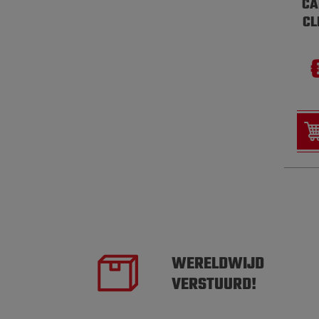
CA
CL
WERELDWIJD
VERSTUURD!