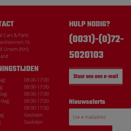
TACT
HULP NODIG?
l Cars & Parts
(0031)-(0)72-
heidsterrein 16
X Ursem (NH)
5020103
land
NINGSTIJDEN
Stuur ons een e-mail
ag:
08:00
-
17:00
g:
08:00
-
17:00
dag:
08:00
-
17:00
rdag:
08:00
-
17:00
Nieuwsalerts
Marco de Wi
:
08:00
-
17:00
ag:
Gesloten
Uw e-mailadres
:
Gesloten
Top service Elke kee