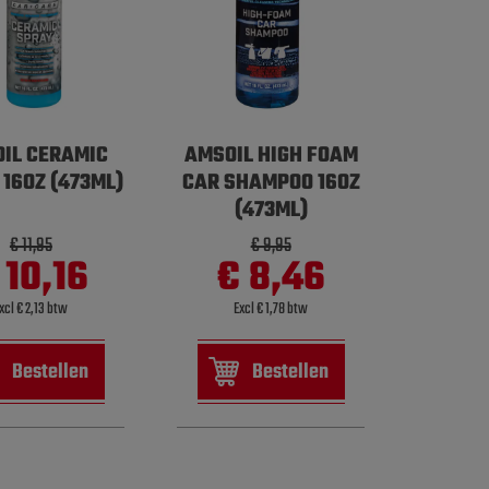
IL CERAMIC
AMSOIL HIGH FOAM
 16OZ (473ML)
CAR SHAMPOO 16OZ
(473ML)
€ 11,95
€ 9,95
 10,16
€ 8,46
xcl € 2,13 btw
Excl € 1,78 btw
Bestellen
Bestellen