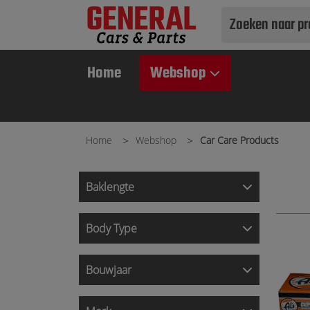
Use
up
and
Home
Webshop
down
arrows
to
select
Home
Webshop
Car Care Products
available
result.
Press
Baklengte
enter
to
Body Type
go
to
selected
Bouwjaar
search
result.