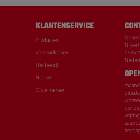
KLANTENSERVICE
CON
Genera
Producten
Nijver
Verzendkosten
1645 V
Neder
Het bedrijf
OPE
Nieuws
maand
Onze merken
dinsda
woens
donde
vrijdag
zaterd
zondag