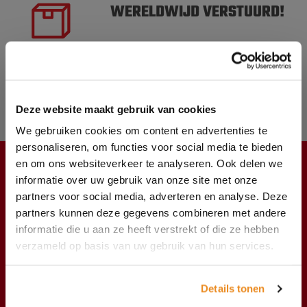
WERELDWIJD VERSTUURD!
VOOR 17.00 UUR BESTELD
VANDAAG VERSTUURD
MEER DAN 10.000
Deze website maakt gebruik van cookies
PRODUCTEN OP VOORRAAD
We gebruiken cookies om content en advertenties te
personaliseren, om functies voor social media te bieden
en om ons websiteverkeer te analyseren. Ook delen we
informatie over uw gebruik van onze site met onze
KLANTENSERVICE
partners voor social media, adverteren en analyse. Deze
Producten
partners kunnen deze gegevens combineren met andere
informatie die u aan ze heeft verstrekt of die ze hebben
Verzendkosten
verzameld op basis van uw gebruik van hun services.
Het bedrijf
Details tonen
Nieuws