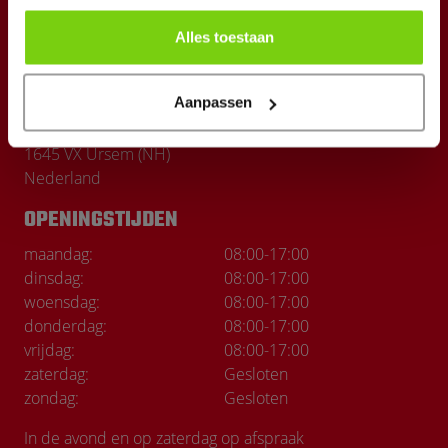
Onze merken
Alles toestaan
CONTACT
Aanpassen
General Cars & Parts
Nijverheidsterrein 16
1645 VX Ursem (NH)
Nederland
OPENINGSTIJDEN
maandag:
08:00
-
17:00
dinsdag:
08:00
-
17:00
woensdag:
08:00
-
17:00
donderdag:
08:00
-
17:00
vrijdag:
08:00
-
17:00
zaterdag:
Gesloten
zondag:
Gesloten
In de avond en op zaterdag op afspraak