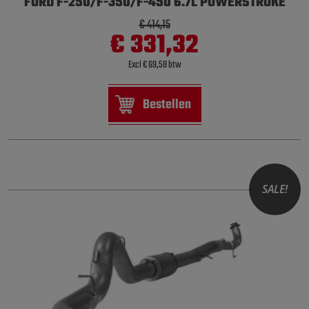
FORD F-250/F-350/F-450 6.7L POWERSTROKE
€ 414,15
€ 331,32
Excl € 69,58 btw
Bestellen
SALE!