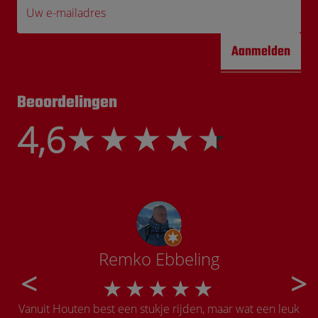
Uw e-mailadres
Aanmelden
Beoordelingen
4,6
Remko Ebbeling
Vanuit Houten best een stukje rijden, maar wat een leuk
Onw