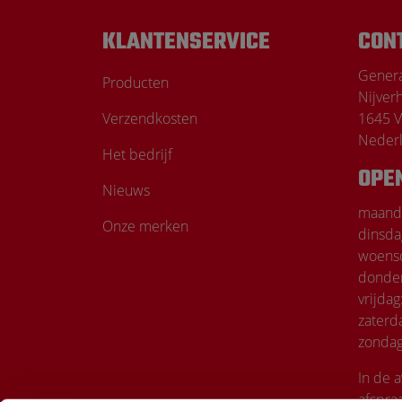
Touch
devices
KLANTENSERVICE
CON
users
can
Genera
Producten
use
Nijver
touch
Verzendkosten
1645 V
and
Neder
Het bedrijf
swipe
OPE
gestures.
Nieuws
maand
Onze merken
dinsda
woens
donde
vrijdag
zaterd
zondag
In de 
afspra