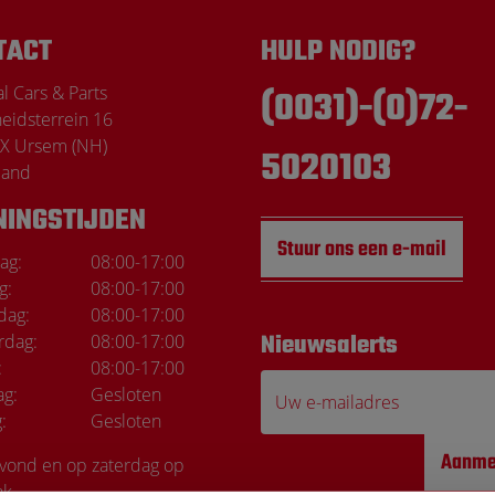
TACT
HULP NODIG?
l Cars & Parts
(0031)-(0)72-
heidsterrein 16
X Ursem (NH)
5020103
land
NINGSTIJDEN
Stuur ons een e-mail
ag:
08:00
-
17:00
g:
08:00
-
17:00
dag:
08:00
-
17:00
rdag:
08:00
-
17:00
Nieuwsalerts
Marco de Wi
:
08:00
-
17:00
ag:
Gesloten
Uw e-mailadres
:
Gesloten
Top service Elke kee
Aanme
avond en op zaterdag op
ak