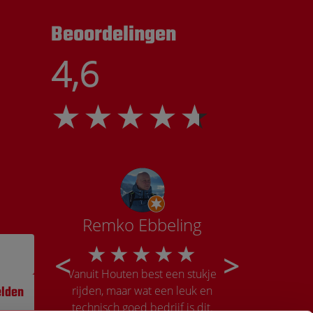
Beoordelingen
4,6
tte
Remko Ebbeling
Ka
r weer
Vanuit Houten best een stukje
Onwijs goe
rijden, maar wat een leuk en
onderdelen waa
lden
technisch goed bedrijf is dit.
aan te komen i