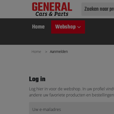
Use
up
and
Home
Webshop
down
arrows
to
select
Home
Aanmelden
available
result.
Press
enter
Log in
to
go
Log hier in voor de webshop. In uw profiel vind
to
andere uw favoriete producten en bestellingen
selected
search
Uw e-mailadres
result.