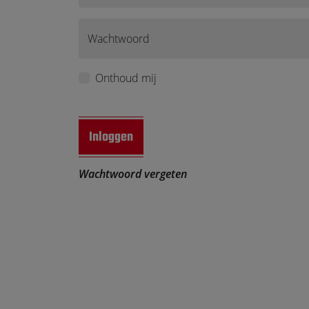
Touch
devices
users
Wachtwoord
can
use
Onthoud mij
touch
and
swipe
gestures.
Inloggen
Wachtwoord vergeten