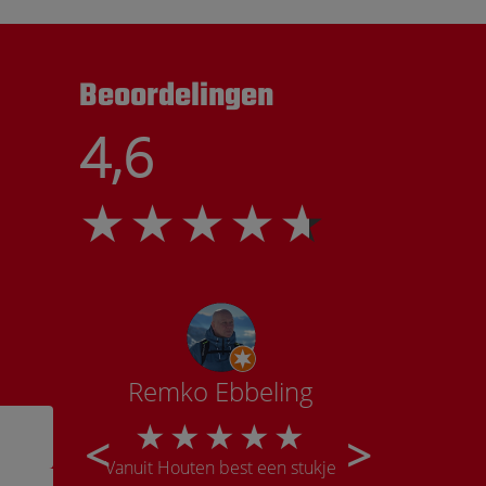
Beoordelingen
4,6
tte
Remko Ebbeling
Ka
r weer
Vanuit Houten best een stukje
Onwijs goe