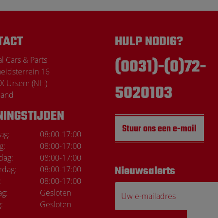
TACT
HULP NODIG?
l Cars & Parts
(0031)-(0)72-
heidsterrein 16
X Ursem (NH)
5020103
land
NINGSTIJDEN
Stuur ons een e-mail
ag:
08:00
-
17:00
g:
08:00
-
17:00
dag:
08:00
-
17:00
rdag:
08:00
-
17:00
Nieuwsalerts
Marco de Wi
:
08:00
-
17:00
ag:
Gesloten
Uw e-mailadres
:
Gesloten
Top service Elke kee