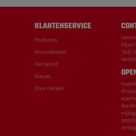
KLANTENSERVICE
CON
Genera
Producten
Nijver
Verzendkosten
1645 V
Neder
Het bedrijf
OPE
Nieuws
maand
Onze merken
dinsda
woens
donde
vrijdag
zaterd
zondag