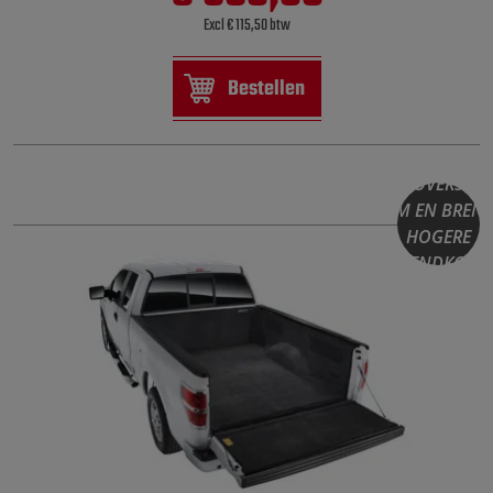
Excl € 115,50 btw
Bestellen
DIT PRODUCT I
EEN OVERSIZE
ITEM EN BREN
HOGERE
VERZENDKOST
MET ZICH MEE