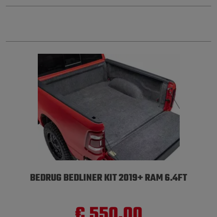
BEDRUG BEDLINER KIT 2019+ RAM 6.4FT
€ 550,00