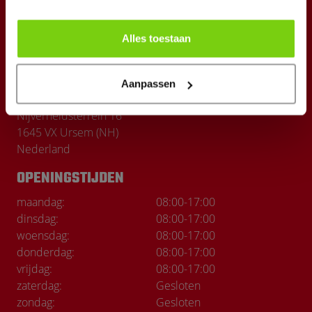
Nieuws
Alles toestaan
Onze merken
CONTACT
Aanpassen
General Cars & Parts
Nijverheidsterrein 16
1645 VX Ursem (NH)
Nederland
OPENINGSTIJDEN
maandag:
08:00
-
17:00
dinsdag:
08:00
-
17:00
woensdag:
08:00
-
17:00
donderdag:
08:00
-
17:00
vrijdag:
08:00
-
17:00
zaterdag:
Gesloten
zondag:
Gesloten