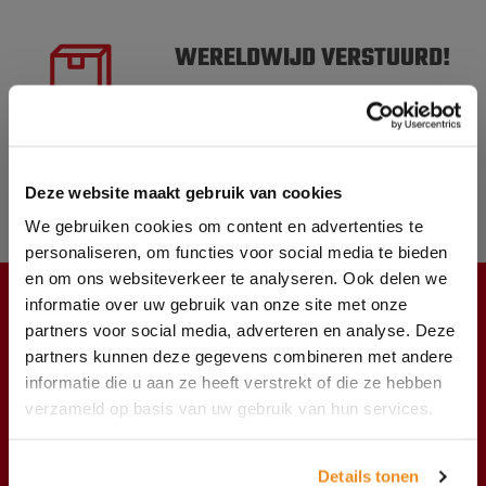
WERELDWIJD VERSTUURD!
VOOR 17.00 UUR BESTELD
VANDAAG VERSTUURD
MEER DAN 10.000
Deze website maakt gebruik van cookies
PRODUCTEN OP VOORRAAD
We gebruiken cookies om content en advertenties te
personaliseren, om functies voor social media te bieden
en om ons websiteverkeer te analyseren. Ook delen we
informatie over uw gebruik van onze site met onze
KLANTENSERVICE
partners voor social media, adverteren en analyse. Deze
partners kunnen deze gegevens combineren met andere
Producten
informatie die u aan ze heeft verstrekt of die ze hebben
verzameld op basis van uw gebruik van hun services.
Verzendkosten
Het bedrijf
Details tonen