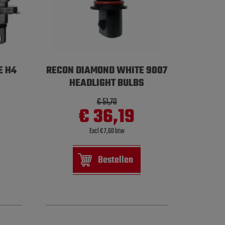
E H4
RECON DIAMOND WHITE 9007
HEADLIGHT BULBS
€ 51,70
€ 36,19
Excl € 7,60 btw
Bestellen