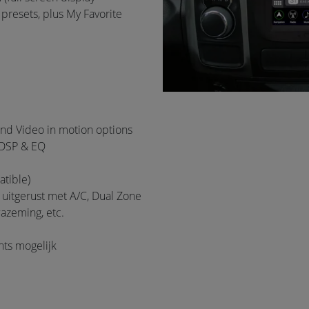
resets, plus My Favorite
nd Video in motion options
/DSP & EQ
tible)
 uitgerust met A/C, Dual Zone
wazeming, etc.
hts mogelijk