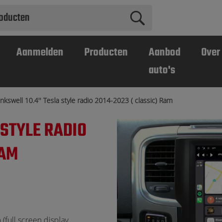
Aanmelden
Producten
Aanbod
Over
auto's
inkswell 10.4'' Tesla style radio 2014-2023 ( classic) Ram
 STYLE RADIO
RAM
full screen display