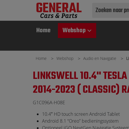
Use
up
and
Home
Webshop
down
arrows
to
select
Home
Webshop
Audio en Navigatie
L
available
result.
LINKSWELL 10.4'' TESLA
Press
enter
2014-2023 ( CLASSIC) 
to
go
G1C096A-H08E
to
selected
10.4″ HD touch screen Android Tablet
search
Android 8.1 “Oreo” bedieningssystem
result.
Optioneel iGO NextGen Navigatie Systeem (