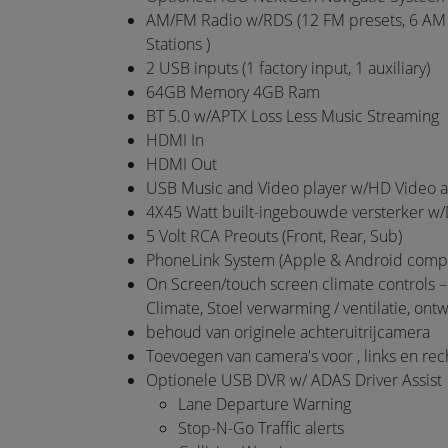
Touch
AM/FM Radio w/RDS (12 FM presets, 6 AM p
devices
Stations )
users
2 USB inputs (1 factory input, 1 auxiliary)
can
64GB Memory 4GB Ram
use
BT 5.0 w/APTX Loss Less Music Streaming
touch
HDMI In
and
HDMI Out
swipe
USB Music and Video player w/HD Video a
gestures.
4X45 Watt built-ingebouwde versterker w
5 Volt RCA Preouts (Front, Rear, Sub)
PhoneLink System (Apple & Android compa
On Screen/touch screen climate controls –
Climate, Stoel verwarming / ventilatie, ont
behoud van originele achteruitrijcamera
Toevoegen van camera's voor , links en rec
Optionele USB DVR w/ ADAS Driver Assist
Lane Departure Warning
Stop-N-Go Traffic alerts