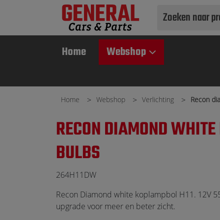
Use
up
and
Home
Webshop
down
arrows
to
select
Home
Webshop
Verlichting
Recon di
available
result.
RECON DIAMOND WHITE 
Press
enter
BULBS
to
go
264H11DW
to
selected
Recon Diamond white koplampbol H11. 12V 55
search
upgrade voor meer en beter zicht.
result.