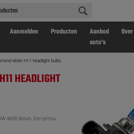
Aanmelden
Producten
Aanbod
Over
auto's
amond white H11 headlight bulbs
H11 HEADLIGHT
W 4600 Kelvin. Een prima