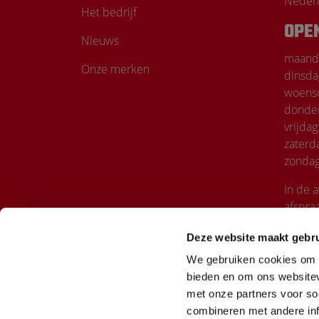
Neder
Het bedrijf
OPE
Nieuws
maand
Onze merken
dinsda
woens
donde
vrijdag
zaterd
zondag
In de 
afspra
Deze website maakt gebru
We gebruiken cookies om c
bieden en om ons websitev
met onze partners voor so
combineren met andere inf