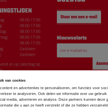
land
NINGSTIJDEN
Stuur ons een e-mail
ag:
08:00
-
17:00
g:
08:00
-
17:00
dag:
08:00
-
17:00
rdag:
08:00
-
17:00
Nieuwsalerts
Marco de Wi
:
08:00
-
17:00
ag:
Gesloten
Uw e-mailadres
:
Gesloten
Top service Elke kee
Aanme
avond en op zaterdag op
ak
ik van cookies
ontent en advertenties te personaliseren, om functies voor soci
erkeer te analyseren. Ook delen we informatie over uw gebruik 
cial media, adverteren en analyse. Deze partners kunnen deze
ormatie die u aan ze heeft verstrekt of die ze hebben verzameld