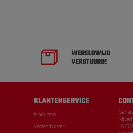
WERELDWIJD
VERSTUURD!
KLANTENSERVICE
CON
Genera
Producten
Nijver
Verzendkosten
1645 V