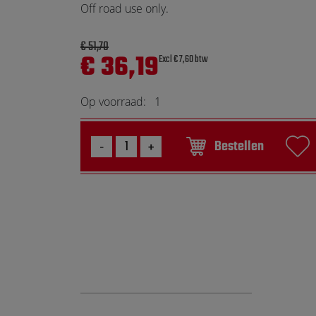
Touch
Off road use only.
devices
users
€ 51,70
can
€ 36,19
Excl € 7,60 btw
use
touch
Op voorraad:
1
and
swipe
gestures.
Bestellen