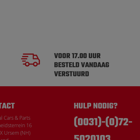
VOOR 17.00 UUR
BESTELD VANDAAG
VERSTUURD
TACT
HULP NODIG?
l Cars & Parts
(0031)-(0)72-
heidsterrein 16
X Ursem (NH)
5020103