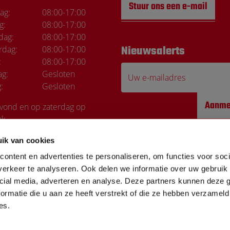
Stuur ons een e-mail
ag:
08:00
-
17:00
g:
08:00
-
17:00
dag:
08:00
-
17:00
rdag:
08:00
-
17:00
Nieuwsalerts
Marco de Wi
:
08:00
-
17:00
ag:
Gesloten
Uw e-mailadres
:
Gesloten
Top service Elke kee
Aanme
avond en op zaterdag op
ak
ik van cookies
ontent en advertenties te personaliseren, om functies voor soci
erkeer te analyseren. Ook delen we informatie over uw gebruik 
cial media, adverteren en analyse. Deze partners kunnen deze
ormatie die u aan ze heeft verstrekt of die ze hebben verzameld
es.
Getoonde prijzen zijn excl. BTW