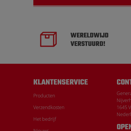
WERELDWIJD
VERSTUURD!
KLANTENSERVICE
CON
Genera
Producten
Nijver
Verzendkosten
1645 V
Neder
Het bedrijf
OPE
Nieuws