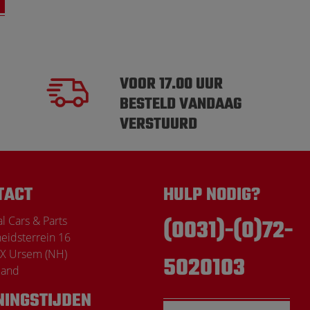
VOOR 17.00 UUR
BESTELD VANDAAG
VERSTUURD
TACT
HULP NODIG?
l Cars & Parts
(0031)-(0)72-
heidsterrein 16
X Ursem (NH)
5020103
land
NINGSTIJDEN