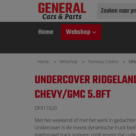
Use
up
and
Home
Webshop
down
arrows
to
select
Home
Webshop
Tonneau Covers
Und
available
result.
UNDERCOVER RIDGELAN
Press
enter
CHEVY/GMC 5.8FT
to
go
DF911020
to
selected
Met het weekend of met het werk in gedachten
search
Undercover is de meest dynamische truck bed
result.
ingebouwd track systeem zorgt ervoor dat u d