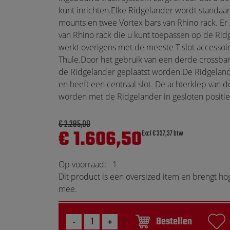
Touch
kunt inrichten.Elke Ridgelander wordt standaar
devices
mounts en twee Vortex bars van Rhino rack. Er 
users
van Rhino rack die u kunt toepassen op de Rid
can
werkt overigens met de meeste T slot accessoi
use
Thule.Door het gebruik van een derde crossbar
touch
de Ridgelander geplaatst worden.De Ridgelan
and
en heeft een centraal slot. De achterklep van 
swipe
worden met de Ridgelander in gesloten positie
gestures.
€ 2.295,00
€ 1.606,50
Excl € 337,37 btw
Op voorraad:
1
Dit product is een oversized item en brengt h
mee.
Bestellen