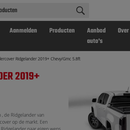
Aanmelden
Producten
Aanbod
Over
auto's
ercover Ridgelander 2019+ Chevy/Gmc 5.8ft
DER 2019+
 , de Ridgelander van
cover op de markt. Een
e Ridgelander naar eigen wens