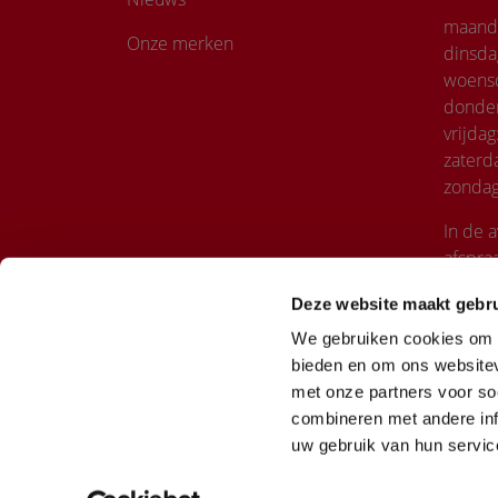
maand
Onze merken
dinsda
woens
donde
vrijdag
zaterd
zondag
In de 
afspra
Deze website maakt gebru
We gebruiken cookies om c
bieden en om ons websitev
met onze partners voor so
combineren met andere inf
uw gebruik van hun servic