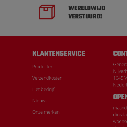
WERELDWIJD
VERSTUURD!
KLANTENSERVICE
CON
Genera
Producten
Nijver
Verzendkosten
1645 V
Neder
Het bedrijf
OPE
Nieuws
maand
Onze merken
dinsda
woens