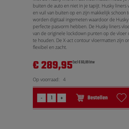
Touch
buiten de auto en niet in je tapijt. Husky liner
devices
en vuil van buiten op en zijn makkelijk schoon
users
worden digitaal ingemeten waardoor de Husky 
can
perfecte pasvorm hebben. De Husky liners vl
use
van de originele lockdown punten op de vloer
touch
te houden. De X-act contour vloermatten zijn on
and
flexibel en zacht.
swipe
gestures.
€ 289,95
Excl € 60,89 btw
Op voorraad:
4
Bestellen