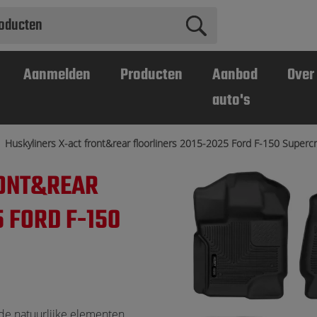
Aanmelden
Producten
Aanbod
Over
auto's
Huskyliners X-act front&rear floorliners 2015-2025 Ford F-150 Superc
RONT&REAR
 FORD F-150
 de natuurlijke elementen