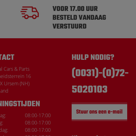
VOOR 17.00 UUR
BESTELD VANDAAG
VERSTUURD
TACT
HULP NODIG?
l Cars & Parts
(0031)-(0)72-
heidsterrein 16
X Ursem (NH)
5020103
land
NINGSTIJDEN
Stuur ons een e-mail
ag:
08:00
-
17:00
g:
08:00
-
17:00
dag:
08:00
-
17:00