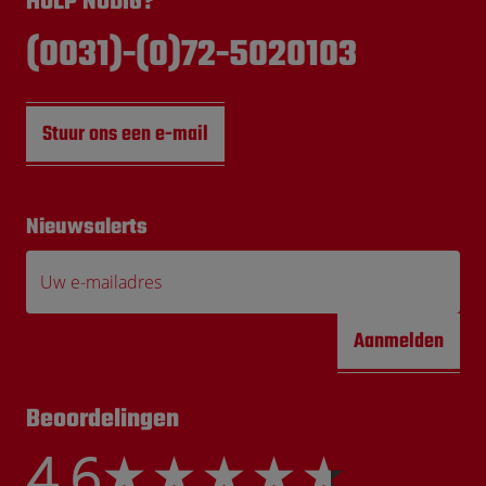
HULP NODIG?
(0031)-(0)72-5020103
Stuur ons een e-mail
Nieuwsalerts
Uw e-mailadres
Aanmelden
Beoordelingen
4,6