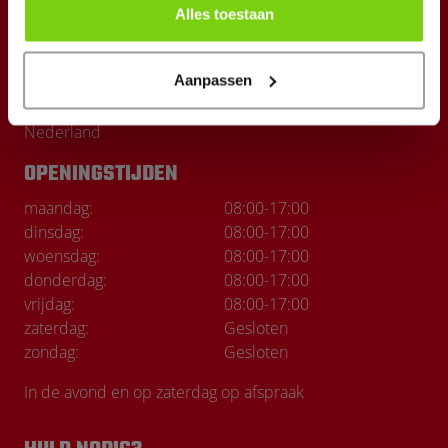
Alles toestaan
CONTACT
General Cars & Parts
Aanpassen
Nijverheidsterrein 16
1645 VX Ursem (NH)
Nederland
OPENINGSTIJDEN
maandag:
08:00
-
17:00
dinsdag:
08:00
-
17:00
woensdag:
08:00
-
17:00
donderdag:
08:00
-
17:00
vrijdag:
08:00
-
17:00
zaterdag:
Gesloten
zondag:
Gesloten
In de avond en op zaterdag op afspraak