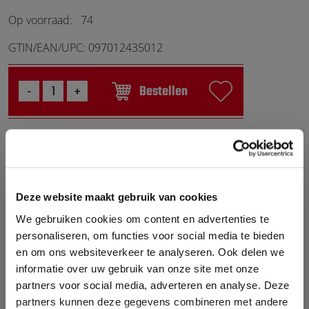
Op voorraad:
74
GTIN/EAN/UPC: 097012435012
Bestellen
WERELDWIJD VERSTUURD!
Deze website maakt gebruik van cookies
We gebruiken cookies om content en advertenties te
VOOR 17.00 UUR BESTELD
personaliseren, om functies voor social media te bieden
VANDAAG VERSTUURD
en om ons websiteverkeer te analyseren. Ook delen we
MEER DAN 10.000
informatie over uw gebruik van onze site met onze
partners voor social media, adverteren en analyse. Deze
PRODUCTEN OP VOORRAAD
partners kunnen deze gegevens combineren met andere