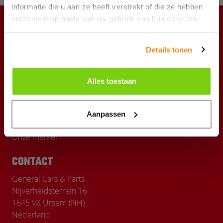
informatie die u aan ze heeft verstrekt of die ze hebben
verzameld op basis van uw gebruik van hun services.
KLANTENSERVICE
Details tonen
Producten
Verzendkosten
Alles toestaan
Het bedrijf
Aanpassen
Nieuws
Onze merken
CONTACT
General Cars & Parts
Nijverheidsterrein 16
1645 VX Ursem (NH)
Nederland