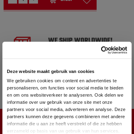
WE SHIP WORLDWIDE!
PLEASE NOTE! ALL PRICES
ARE EX. VAT
ORDERED BEFORE 5 PM
Deze website maakt gebruik van cookies
SHIPPED TODAY
We gebruiken cookies om content en advertenties te
OVER 10.000 PRODUCTS IN
personaliseren, om functies voor social media te bieden
en om ons websiteverkeer te analyseren. Ook delen we
STOCK
informatie over uw gebruik van onze site met onze
partners voor social media, adverteren en analyse. Deze
partners kunnen deze gegevens combineren met andere
informatie die u aan ze heeft verstrekt of die ze hebben
CUSTOMER SERVICE
verzameld op basis van uw gebruik van hun services.