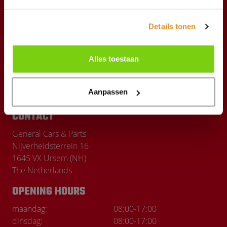
Products
Details tonen
Shipping Costs
The company
Alles toestaan
News
Our brands
Aanpassen
CONTACT
General Cars & Parts
Nijverheidsterrein 16
1645 VX Ursem (NH)
The Netherlands
OPENING HOURS
maandag:
08:00
-
17:00
dinsdag:
08:00
-
17:00