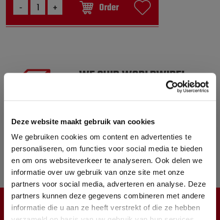
Order
WE SHIP WORLDWIDE!
PLEASE NOTE! ALL PRICES
ARE EX. VAT
ORDERED BEFORE 5 PM
Deze website maakt gebruik van cookies
SHIPPED TODAY
We gebruiken cookies om content en advertenties te
personaliseren, om functies voor social media te bieden
OVER 10.000 PRODUCTS IN
en om ons websiteverkeer te analyseren. Ook delen we
STOCK
informatie over uw gebruik van onze site met onze
partners voor social media, adverteren en analyse. Deze
partners kunnen deze gegevens combineren met andere
informatie die u aan ze heeft verstrekt of die ze hebben
CUSTOMER SERVICE
verzameld op basis van uw gebruik van hun services.