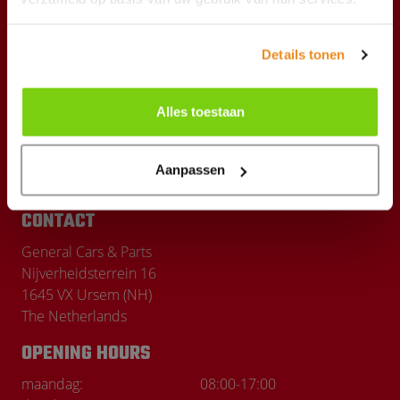
Products
Details tonen
Shipping Costs
The company
Alles toestaan
News
Aanpassen
Our brands
CONTACT
General Cars & Parts
Nijverheidsterrein 16
1645 VX Ursem (NH)
The Netherlands
OPENING HOURS
maandag:
08:00
-
17:00