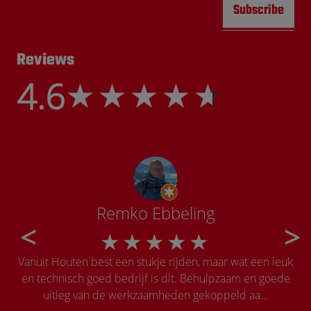
Subscribe
Reviews
4.6
Remko Ebbeling
Vanuit Houten best een stukje rijden, maar wat een leuk
Onw
en technisch goed bedrijf is dit. Behulpzaam en goede
la
uitleg van de werkzaamheden gekoppeld aa…