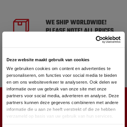
WE SHIP WORLDWIDE!
PLEASE NOTE! ALL PRICES
ARE EX. VAT
ORDERED BEFORE 5 PM
SHIPPED TODAY
Deze website maakt gebruik van cookies
OVER 10.000 PRODUCTS IN
We gebruiken cookies om content en advertenties te
personaliseren, om functies voor social media te bieden
STOCK
en om ons websiteverkeer te analyseren. Ook delen we
informatie over uw gebruik van onze site met onze
partners voor social media, adverteren en analyse. Deze
partners kunnen deze gegevens combineren met andere
CUSTOMER SERVICE
informatie die u aan ze heeft verstrekt of die ze hebben
verzameld op basis van uw gebruik van hun services.
Products