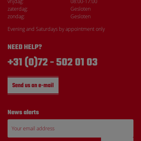
vrijdag:
08:00
-
17:00
zaterdag:
Gesloten
zondag:
Gesloten
Evening and Saturdays by appointment only
NEED HELP?
+31 (0)72 - 502 01 03
Send us an e-mail
News alerts
Your email address