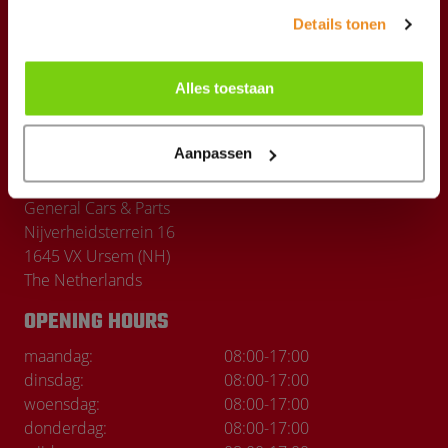
Shipping Costs
Details tonen
The company
News
Alles toestaan
Our brands
Aanpassen
CONTACT
General Cars & Parts
Nijverheidsterrein 16
1645 VX Ursem (NH)
The Netherlands
OPENING HOURS
maandag:
08:00
-
17:00
dinsdag:
08:00
-
17:00
woensdag:
08:00
-
17:00
donderdag:
08:00
-
17:00